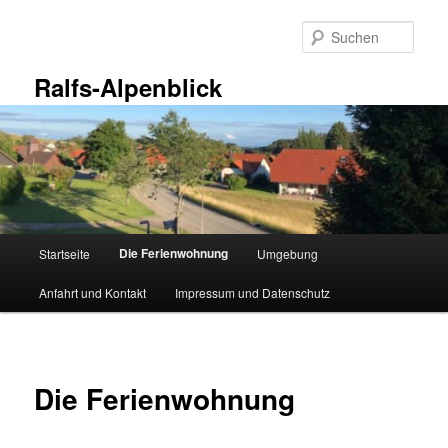
Zum
primären
Such
Inhalt
springen
Ralfs-Alpenblick
Hauptmenü
Die Ferienwohnung
Startseite
Umgebung
Anfahrt und Kontakt
Impressum und Datenschutz
Die Ferienwohnung